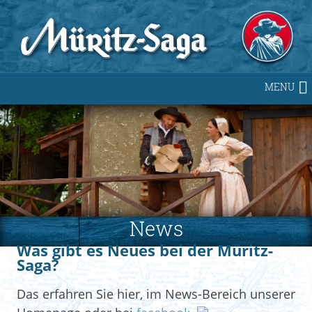
Skip
to
content
MENU
News
Was gibt es Neues bei der Müritz-
Saga?
Das erfahren Sie hier, im News-Bereich unserer